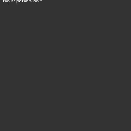
Propulsé par
PrestaShop
™