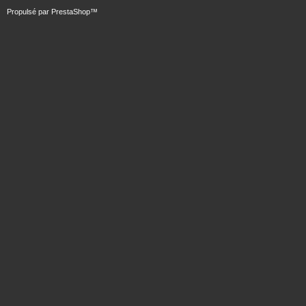
Propulsé par
PrestaShop
™