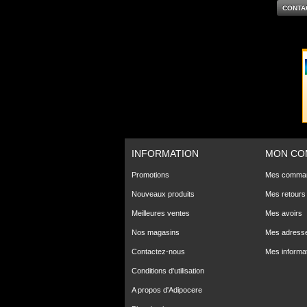
CONTA
INFORMATION
MON CO
Promotions
Mes comma
Nouveaux produits
Mes retours
Meilleures ventes
Mes avoirs
Nos magasins
Mes adress
Contactez-nous
Mes informa
Conditions d'utilisation
A propos d'Adipocere