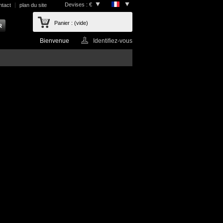
Devises : €
ntact
plan du site
Panier :
(vide)
Bienvenue
Identifiez-vous