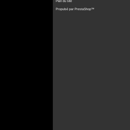
Plan du site
Propulsé par
PrestaShop
™