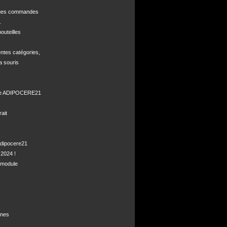


ques commandes



uteilles 

ntes catégories,

a souris

de ADIPOCERE21 

it

dipocere21 

2024 !

module

nes
