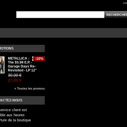
co
OTIONS
METALLICA -
-10%
The $5.98 E.P. -
Garage Days Re-
Revisited - LP 12"
30,00 €
27,00 €
» Toutes les promos
ACTEZ-NOUS
service client est
ible aux heures
rture de la boutique