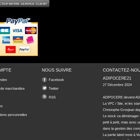
CTER NOTRE SERVICE CLIENT
MPTE
NOUS SUIVRE
CONTACTEZ-NO
ADIPOCERE21
ndes
Facebook
27 Décembre 2024

 de marchandise
Twitter
RSS
ADIPOCERE devient ADI
La VPC / Site, et les sta
es
Christophe Grosjean depu
tions personnelles
Le stock va déménager 
petit à petit, mais avec u
dans la gestion des com
La partie label reste à Vo