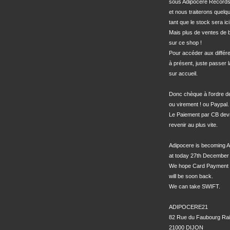
sous Adipocere Records
et nous traiterons quel
tant que le stock sera ici.
Mais plus de ventes de bo
sur ce shop !

Pour accéder aux différe
à présent, juste passer l
sur accueil.

Donc chèque à l'ordre 
ou virement ! ou Paypal.

Le Paiement par CB devra
revenir au plus vite.

Adipocere is becoming A
at today 27th December 
We hope Card Payment 
will be soon back.

We can take SWIFT.

ADIPOCERE21

82 Rue du Faubourg Rai
21000 DIJON
