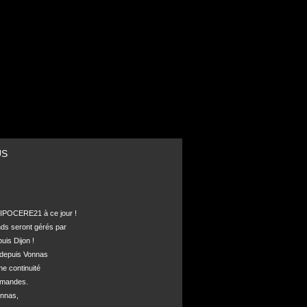
US
POCERE21 à ce jour !

nds seront gérés par 

is Dijon !

depuis Vonnas 

ne continuité 

mandes.

nnas, 
