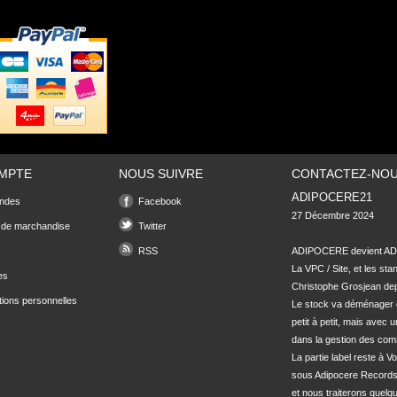
MPTE
NOUS SUIVRE
CONTACTEZ-NO
ADIPOCERE21
ndes
Facebook
27 Décembre 2024

 de marchandise
Twitter
RSS
ADIPOCERE devient ADI
La VPC / Site, et les sta
es
Christophe Grosjean depu
tions personnelles
Le stock va déménager 
petit à petit, mais avec u
dans la gestion des com
La partie label reste à Vo
sous Adipocere Records
et nous traiterons quel