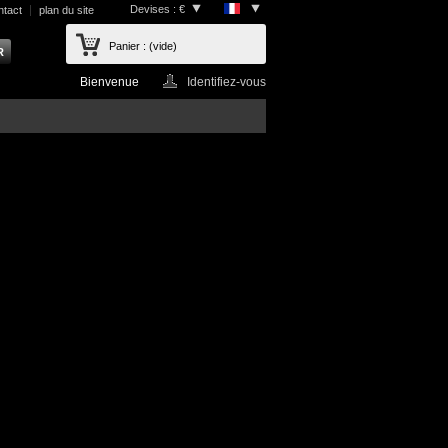
Devises : €
ntact
plan du site
Panier :
(vide)
Bienvenue
Identifiez-vous