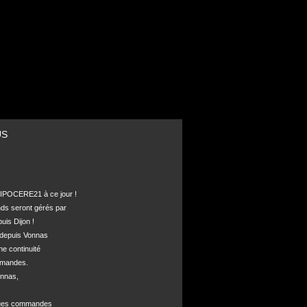
US
POCERE21 à ce jour !

nds seront gérés par 

is Dijon !

depuis Vonnas 

ne continuité 

mandes.

nnas, 



ques commandes
