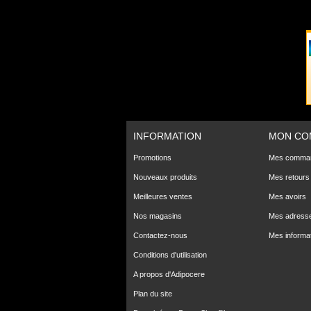
INFORMATION
MON CO
Promotions
Mes comma
Nouveaux produits
Mes retours
Meilleures ventes
Mes avoirs
Nos magasins
Mes adress
Contactez-nous
Mes informa
Conditions d'utilisation
A propos d'Adipocere
Plan du site