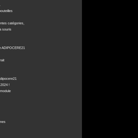


uteilles 

ntes catégories,

a souris

de ADIPOCERE21 

it

dipocere21 

2024 !

module

nes
