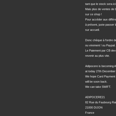
tant que le stock sera ici.
Mais plus de ventes de bo
sur ce shop !

Pour accéder aux différe
à présent, juste passer l
sur accueil.

Donc chèque à l'ordre 
ou virement ! ou Paypal.

Le Paiement par CB devra
revenir au plus vite.

Adipocere is becoming A
at today 27th December 
We hope Card Payment 
will be soon back.

We can take SWIFT.

ADIPOCERE21

82 Rue du Faubourg Rai
21000 DIJON

France
