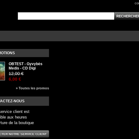
co
OTIONS
OBTEST - Gyvybės
Medis - CD Digi
12,00 €
6,00 €
» Toutes les promos
ACTEZ-NOUS
service client est
ible aux heures
rture de la boutique
CTER NOTRE SERVICE CLIENT