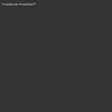
Propulsé par
PrestaShop
™