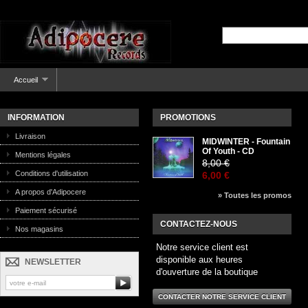
Accueil
INFORMATION
PROMOTIONS
Livraison
MIDWINTER - Fountain
Of Youth - CD
Mentions légales
8,00 €
Conditions d'utilisation
6,00 €
A propos d'Adipocere
» Toutes les promos
Paiement sécurisé
CONTACTEZ-NOUS
Nos magasins
Notre service client est
disponible aux heures
NEWSLETTER
d'ouverture de la boutique
CONTACTER NOTRE SERVICE CLIENT