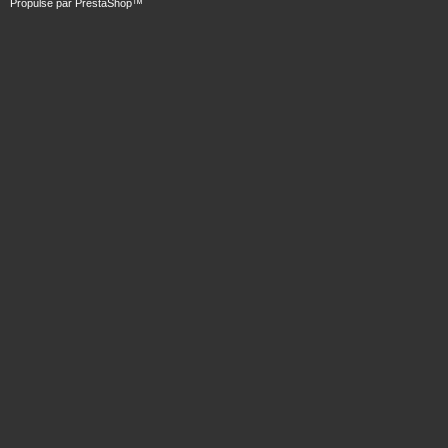
Propulsé par
PrestaShop
™