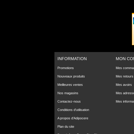
INFORMATION
MON CO
Promotions
Mes comma
Nouveaux produits
Mes retours
Meilleures ventes
Mes avoirs
Nos magasins
Mes adress
Contactez-nous
Mes informa
Conditions d'utilisation
A propos d'Adipocere
Plan du site