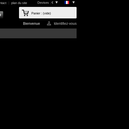
Devises : €
ntact
plan du site
Panier :
(vide)
Bienvenue
Identifiez-vous