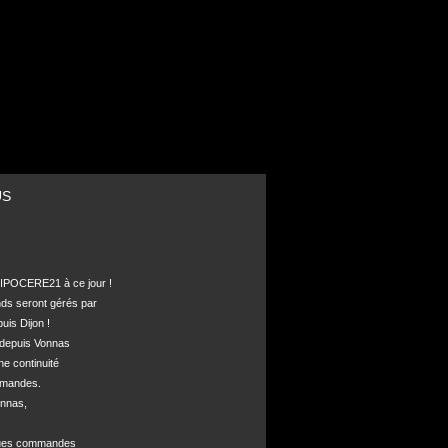
US
POCERE21 à ce jour !

nds seront gérés par 

is Dijon !

depuis Vonnas 

ne continuité 

mandes.

nnas, 



ques commandes
