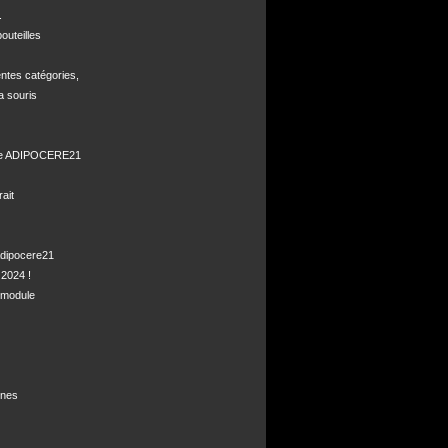


uteilles 

ntes catégories,

a souris

de ADIPOCERE21 

it

dipocere21 

2024 !

module

nes
