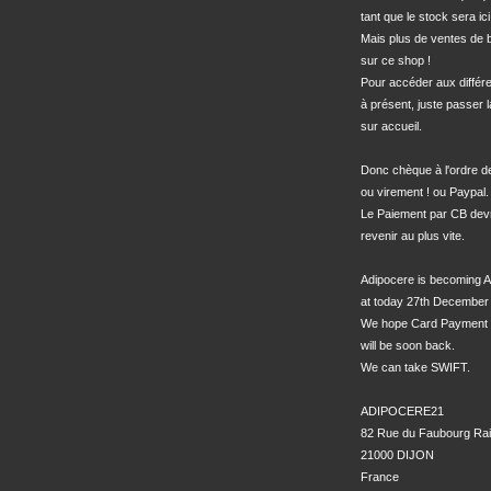
tant que le stock sera ici.
Mais plus de ventes de bo
sur ce shop !

Pour accéder aux différe
à présent, juste passer l
sur accueil.

Donc chèque à l'ordre 
ou virement ! ou Paypal.

Le Paiement par CB devra
revenir au plus vite.

Adipocere is becoming A
at today 27th December 
We hope Card Payment 
will be soon back.

We can take SWIFT.

ADIPOCERE21

82 Rue du Faubourg Rai
21000 DIJON

France
