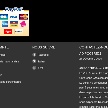
MPTE
NOUS SUIVRE
CONTACTEZ-NO
ADIPOCERE21
ndes
Facebook
27 Décembre 2024

 de marchandise
Twitter
RSS
ADIPOCERE devient ADI
La VPC / Site, et les sta
es
Christophe Grosjean depu
tions personnelles
Le stock va déménager 
petit à petit, mais avec u
dans la gestion des com
La partie label reste à Vo
sous Adipocere Records
et nous traiterons quel