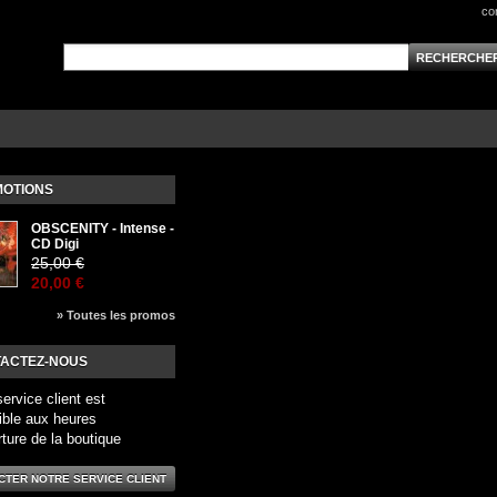
co
OTIONS
OBSCENITY - Intense -
CD Digi
25,00 €
20,00 €
» Toutes les promos
ACTEZ-NOUS
service client est
ible aux heures
rture de la boutique
CTER NOTRE SERVICE CLIENT