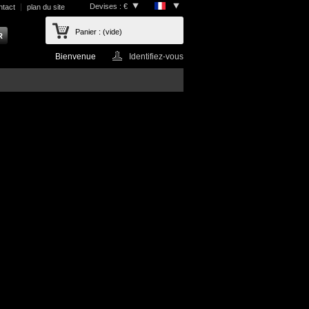
Devises : €
ntact
plan du site
Panier :
(vide)
Bienvenue
Identifiez-vous