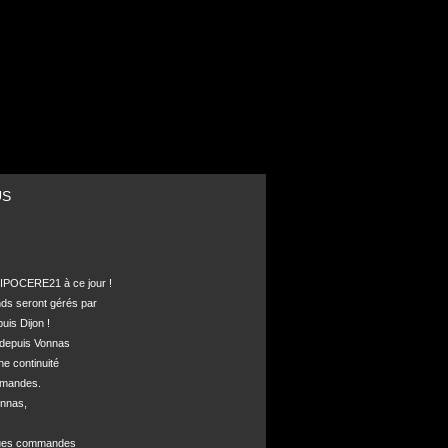
US
POCERE21 à ce jour !

nds seront gérés par 

is Dijon !

depuis Vonnas 

ne continuité 

mandes.

nnas, 



ques commandes
