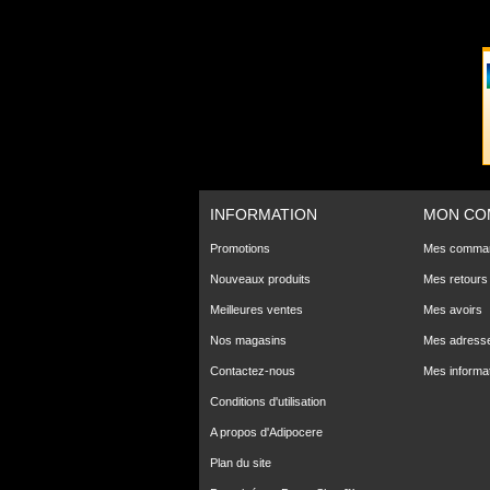
INFORMATION
MON CO
Promotions
Mes comma
Nouveaux produits
Mes retours
Meilleures ventes
Mes avoirs
Nos magasins
Mes adress
Contactez-nous
Mes informa
Conditions d'utilisation
A propos d'Adipocere
Plan du site