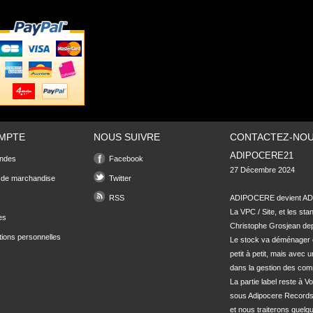
MPTE
NOUS SUIVRE
CONTACTEZ-NO
ADIPOCERE21
ndes
Facebook
27 Décembre 2024

 de marchandise
Twitter
RSS
ADIPOCERE devient ADI
La VPC / Site, et les sta
es
Christophe Grosjean depu
tions personnelles
Le stock va déménager 
petit à petit, mais avec u
dans la gestion des com
La partie label reste à Vo
sous Adipocere Records
et nous traiterons quel