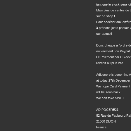
tant que le stock sera ici.
Mais plus de ventes de bo
sur ce shop !

Pour accéder aux différe
à présent, juste passer l
sur accueil.

Donc chèque à l'ordre 
ou virement ! ou Paypal.

Le Paiement par CB devra
revenir au plus vite.

Adipocere is becoming A
at today 27th December 
We hope Card Payment 
will be soon back.

We can take SWIFT.

ADIPOCERE21

82 Rue du Faubourg Rai
21000 DIJON

France
