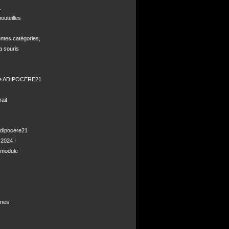


uteilles 

ntes catégories,

a souris

de ADIPOCERE21 

it

dipocere21 

2024 !

module

nes
