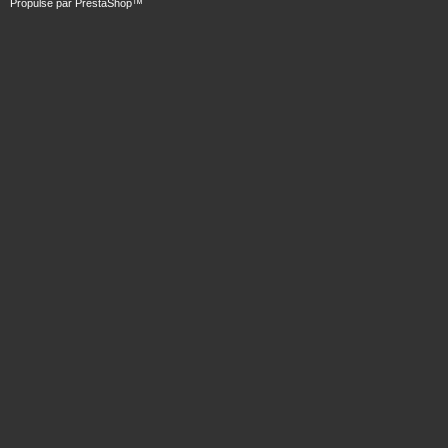
Propulsé par
PrestaShop
™