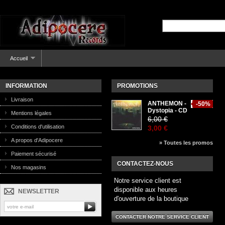
Accueil
INFORMATION
PROMOTIONS
Livraison
ANTHEMON -
-50%
Dystopia - CD
Mentions légales
6,00 €
Conditions d'utilisation
3,00 €
A propos d'Adipocere
» Toutes les promos
Paiement sécurisé
CONTACTEZ-NOUS
Nos magasins
Notre service client est
disponible aux heures
NEWSLETTER
d'ouverture de la boutique
CONTACTER NOTRE SERVICE CLIENT