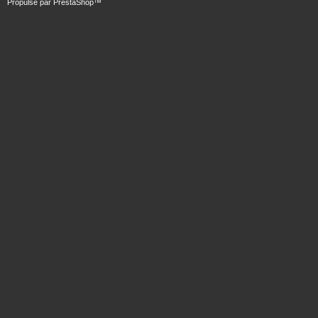
Propulsé par
PrestaShop
™