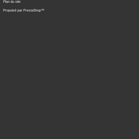
Plan du site
Propulsé par
PrestaShop
™