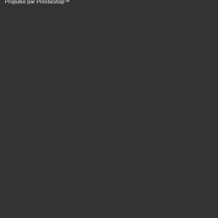
Propulsé par
PrestaShop
™