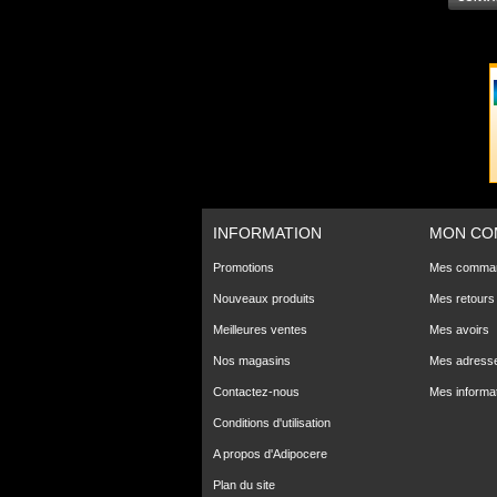
INFORMATION
MON CO
Promotions
Mes comma
Nouveaux produits
Mes retours
Meilleures ventes
Mes avoirs
Nos magasins
Mes adress
Contactez-nous
Mes informa
Conditions d'utilisation
A propos d'Adipocere
Plan du site