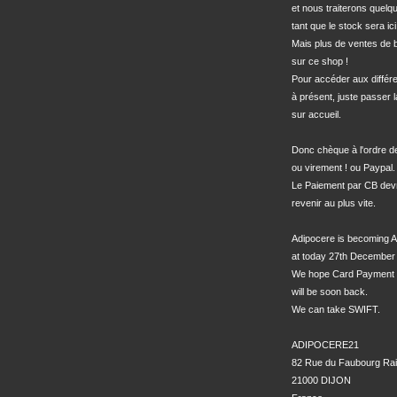
et nous traiterons quel
tant que le stock sera ici.
Mais plus de ventes de bo
sur ce shop !

Pour accéder aux différe
à présent, juste passer l
sur accueil.

Donc chèque à l'ordre 
ou virement ! ou Paypal.

Le Paiement par CB devra
revenir au plus vite.

Adipocere is becoming A
at today 27th December 
We hope Card Payment 
will be soon back.

We can take SWIFT.

ADIPOCERE21

82 Rue du Faubourg Rai
21000 DIJON
