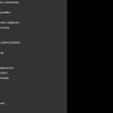
ques commandes



uteilles 

ntes catégories,

a souris

de ADIPOCERE21 

it

dipocere21 

2024 !

module

nes
