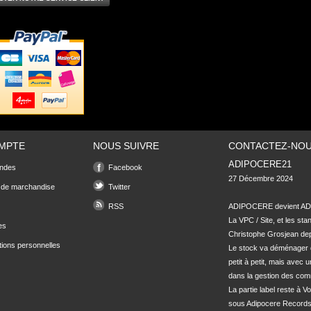
MPTE
NOUS SUIVRE
CONTACTEZ-NO
ADIPOCERE21
ndes
Facebook
27 Décembre 2024

 de marchandise
Twitter
RSS
ADIPOCERE devient ADI
La VPC / Site, et les sta
es
Christophe Grosjean depu
tions personnelles
Le stock va déménager 
petit à petit, mais avec u
dans la gestion des com
La partie label reste à Vo
sous Adipocere Records