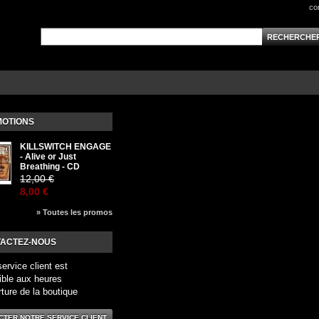
co
OTIONS
KILLSWITCH ENGAGE
- Alive or Just
Breathing - CD
12,00 €
8,00 €
» Toutes les promos
ACTEZ-NOUS
service client est
ible aux heures
rture de la boutique
CTER NOTRE SERVICE CLIENT