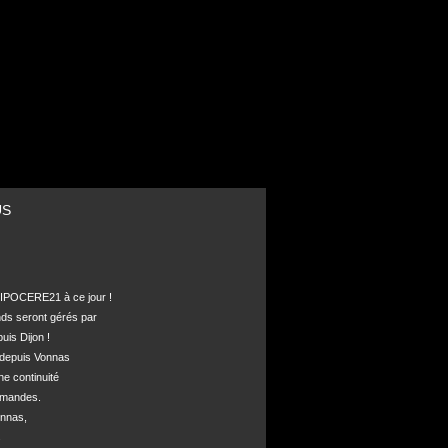
US
POCERE21 à ce jour !

nds seront gérés par 

is Dijon !

depuis Vonnas 

ne continuité 

mandes.

nnas, 


