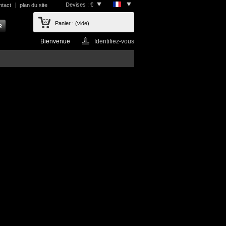
Devises : €
ntact
plan du site
Panier :
(vide)
Bienvenue
Identifiez-vous