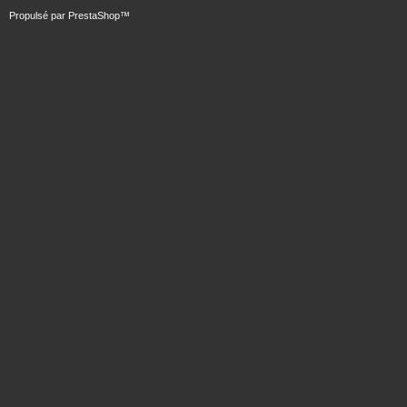
Propulsé par
PrestaShop
™