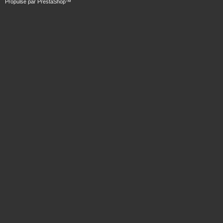
Propulsé par
PrestaShop
™