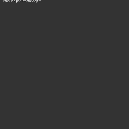
Propulsé par
PrestaShop
™