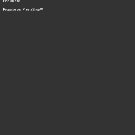
Plan du site
Propulsé par
PrestaShop
™