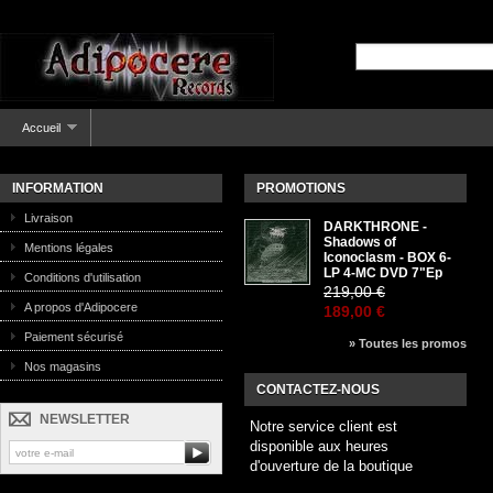
Accueil
INFORMATION
PROMOTIONS
Livraison
DARKTHRONE -
Shadows of
Mentions légales
Iconoclasm - BOX 6-
LP 4-MC DVD 7"Ep
Conditions d'utilisation
219,00 €
A propos d'Adipocere
189,00 €
Paiement sécurisé
» Toutes les promos
Nos magasins
CONTACTEZ-NOUS
NEWSLETTER
Notre service client est
disponible aux heures
d'ouverture de la boutique