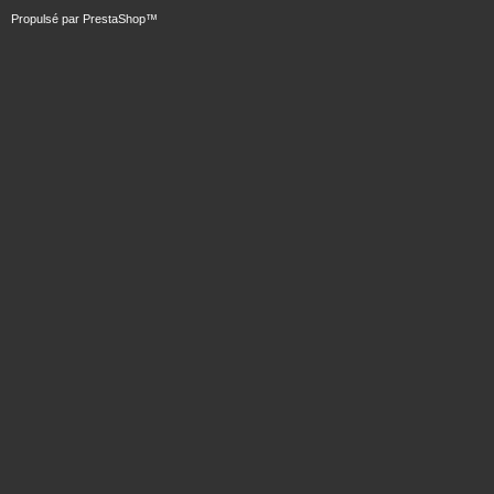
Propulsé par
PrestaShop
™