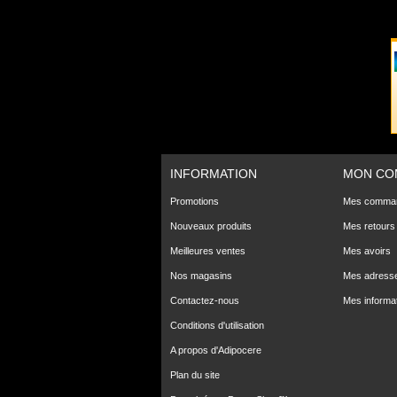
INFORMATION
MON CO
Promotions
Mes comma
Nouveaux produits
Mes retours
Meilleures ventes
Mes avoirs
Nos magasins
Mes adress
Contactez-nous
Mes informa
Conditions d'utilisation
A propos d'Adipocere
Plan du site