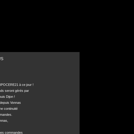
US
POCERE21 à ce jour !

nds seront gérés par 

is Dijon !

depuis Vonnas 

ne continuité 

mandes.

nnas, 



ques commandes
