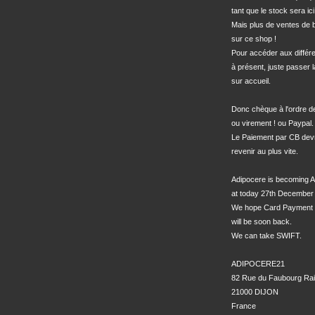
tant que le stock sera ici.
Mais plus de ventes de bo
sur ce shop !

Pour accéder aux différe
à présent, juste passer l
sur accueil.

Donc chèque à l'ordre 
ou virement ! ou Paypal.

Le Paiement par CB devra
revenir au plus vite.

Adipocere is becoming A
at today 27th December 
We hope Card Payment 
will be soon back.

We can take SWIFT.

ADIPOCERE21

82 Rue du Faubourg Rai
21000 DIJON

France
