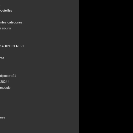


uteilles 

ntes catégories,

a souris

de ADIPOCERE21 

it

dipocere21 

2024 !

module

nes
