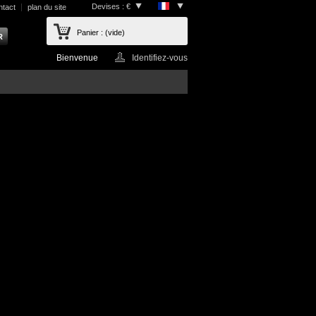
Devises : €
ntact
plan du site
Panier :
(vide)
Bienvenue
Identifiez-vous