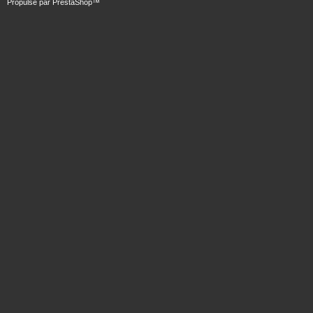
Propulsé par
PrestaShop
™