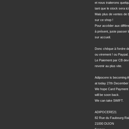
et nous traiterons quel
tant que le stock sera ici.
Mais plus de ventes de bo
sur ce shop !

Pour accéder aux différe
à présent, juste passer l
sur accueil.

Donc chèque à l'ordre 
ou virement ! ou Paypal.

Le Paiement par CB devra
revenir au plus vite.

Adipocere is becoming A
at today 27th December 
We hope Card Payment 
will be soon back.

We can take SWIFT.

ADIPOCERE21

82 Rue du Faubourg Rai
21000 DIJON
