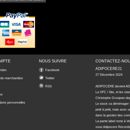
MPTE
NOUS SUIVRE
CONTACTEZ-NO
ADIPOCERE21
ndes
Facebook
27 Décembre 2024

 de marchandise
Twitter
RSS
ADIPOCERE devient ADI
La VPC / Site, et les sta
es
Christophe Grosjean depu
tions personnelles
Le stock va déménager 
petit à petit, mais avec u
dans la gestion des com
La partie label reste à Vo
sous Adipocere Records