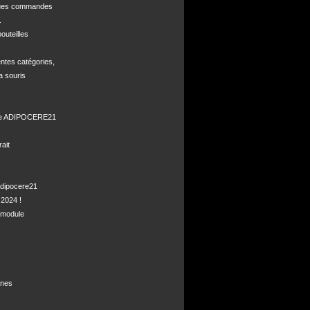
ques commandes



uteilles 

ntes catégories,

a souris

de ADIPOCERE21 

it

dipocere21 

2024 !

module

nes
