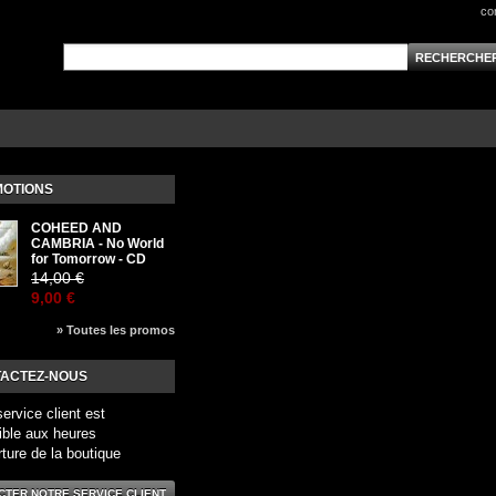
co
OTIONS
COHEED AND
CAMBRIA - No World
for Tomorrow - CD
14,00 €
9,00 €
» Toutes les promos
ACTEZ-NOUS
service client est
ible aux heures
rture de la boutique
CTER NOTRE SERVICE CLIENT