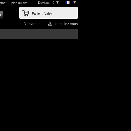
Devises : €
ntact
plan du site
Panier :
(vide)
Bienvenue
Identifiez-vous