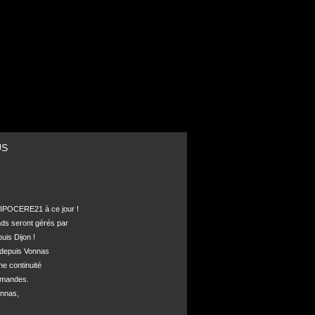
US
POCERE21 à ce jour !

nds seront gérés par 

is Dijon !

depuis Vonnas 

ne continuité 

mandes.

nnas, 


