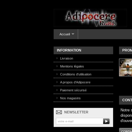
Accueil
INFORMATION
PROM
Livraison
Mentions légales
Conditions d'utilisation
A propos d'Adipocere
Paiement sécurisé
Nos magasins
CONT
Notre 
NEWSLETTER
dispon
d'ouve
CONTA