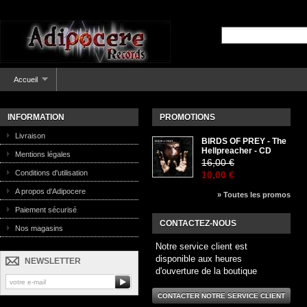
Accueil
INFORMATION
PROMOTIONS
Livraison
BIRDS OF PREY - The
Hellpreacher - CD
Mentions légales
16,00 €
Conditions d'utilisation
10,00 €
A propos d'Adipocere
» Toutes les promos
Paiement sécurisé
CONTACTEZ-NOUS
Nos magasins
Notre service client est
disponible aux heures
NEWSLETTER
d'ouverture de la boutique
CONTACTER NOTRE SERVICE CLIENT