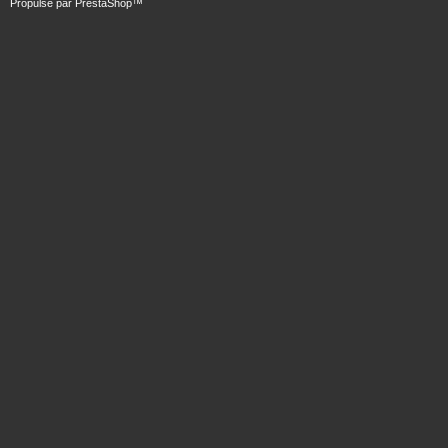
Propulsé par
PrestaShop
™