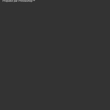
Propulsé par
PrestaShop
™