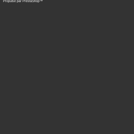
Propulsé par
PrestaShop
™