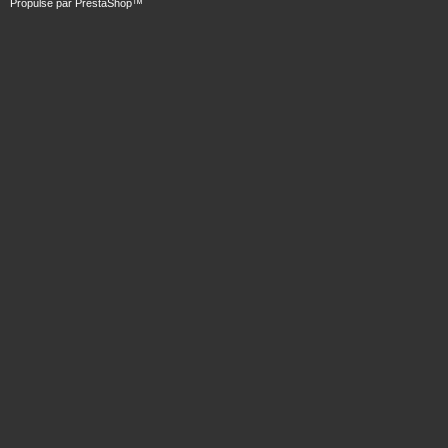
Propulsé par
PrestaShop
™