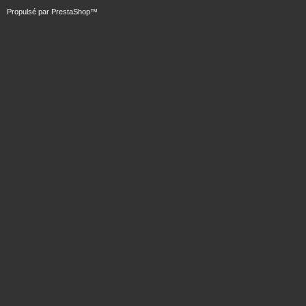
Propulsé par
PrestaShop
™