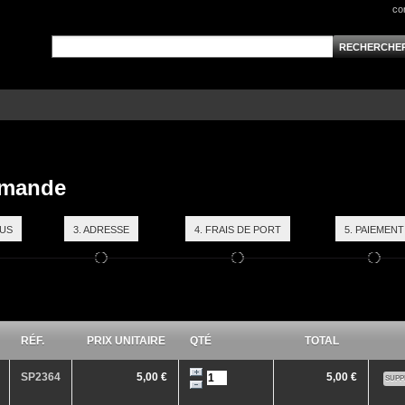
co
ommande
OUS
3. ADRESSE
4. FRAIS DE PORT
5. PAIEMENT
RÉF.
PRIX UNITAIRE
QTÉ
TOTAL
SP2364
5,00 €
5,00 €
SUPP