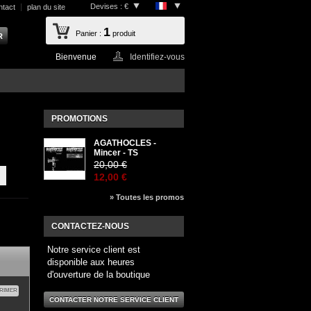
Devises : €
ntact
plan du site
1
Panier :
produit
Bienvenue
Identifiez-vous
PROMOTIONS
AGATHOCLES -
Mincer - TS
20,00 €
12,00 €
» Toutes les promos
CONTACTEZ-NOUS
Notre service client est
disponible aux heures
d'ouverture de la boutique
RIMER
CONTACTER NOTRE SERVICE CLIENT