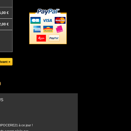
5,00 €
2,00 €
ivant »
US
POCERE21 à ce jour !
