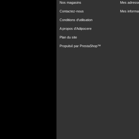
Nos magasins
Mes adress
Contactez-nous
Mes informa
Conditions d'utilisation
A propos d'Adipocere
Plan du site
Propulsé par
PrestaShop
™