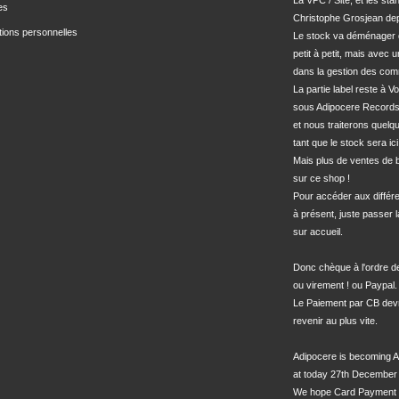
La VPC / Site, et les sta
es
Christophe Grosjean depu
tions personnelles
Le stock va déménager 
petit à petit, mais avec u
dans la gestion des com
La partie label reste à Vo
sous Adipocere Records
et nous traiterons quel
tant que le stock sera ici.
Mais plus de ventes de bo
sur ce shop !

Pour accéder aux différe
à présent, juste passer l
sur accueil.

Donc chèque à l'ordre 
ou virement ! ou Paypal.

Le Paiement par CB devra
revenir au plus vite.

Adipocere is becoming A
at today 27th December 
We hope Card Payment 