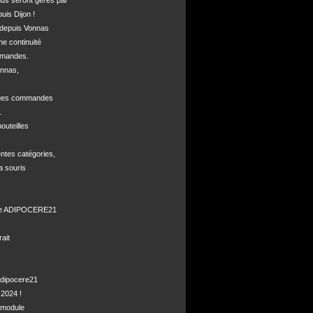
nds seront gérés par 

is Dijon !

depuis Vonnas 

ne continuité 

mandes.

nnas, 



ques commandes



uteilles 

ntes catégories,

a souris

de ADIPOCERE21 

it

dipocere21 

2024 !

module
