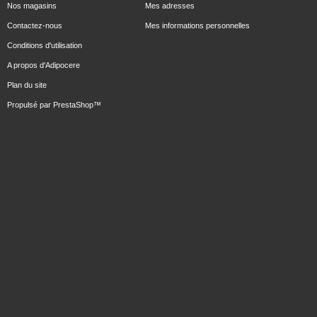
Nos magasins
Mes adresses
Contactez-nous
Mes informations personnelles
Conditions d'utilisation
A propos d'Adipocere
Plan du site
Propulsé par
PrestaShop
™