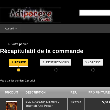
Accueil
>
Votre panier
Récapitulatif de la commande
1. RÉSUMÉ
2. IDENTIFIEZ-VOUS
3. ADRESSE
Votre panier contient
1 produit
PRODUIT
DESCRIPTION
RÉF.
PRIX UNITAIRE
Patch GRAND MAGUS -
SP2774
5,00 
Triumph And Power